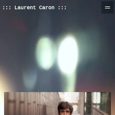
::: Laurent Caron :::
Home
Infos
Cinéma